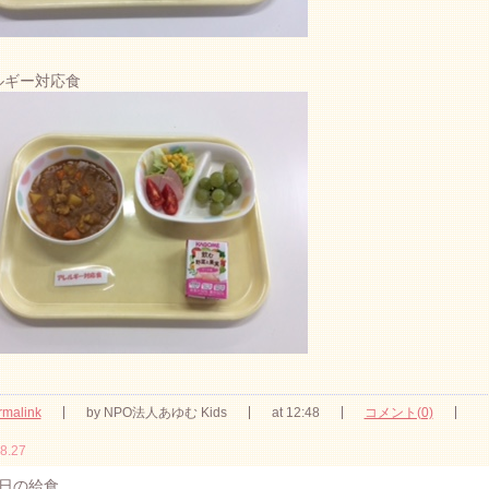
ルギー対応食
rmalink
by NPO法人あゆむ Kids
at 12:48
コメント(0)
8.27
日の給食