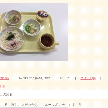
rmalink
by NPO法人あゆむ Kids
at 18:29
コメント(0)
8.24
日の給食
卵とじ煮、浸しごまだれかけ、フルーツポンチ、すまし汁