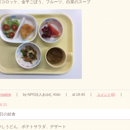
野菜コロッケ、金平ごぼう、フルーツ、白菜のスープ
rmalink
by NPO法人あゆむ Kids
at 18:40
コメント(0)
8.25
日の給食
冷やしうどん、ポテトサラダ、デザート