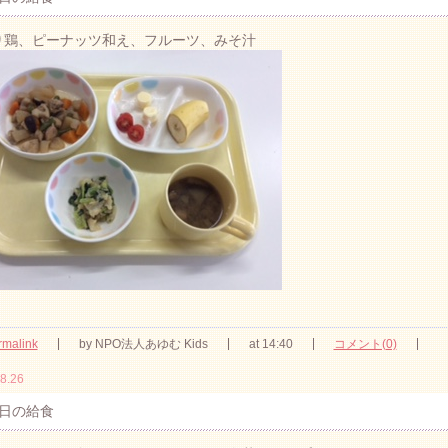
炒り鶏、ピーナッツ和え、フルーツ、みそ汁
rmalink
by NPO法人あゆむ Kids
at 14:40
コメント(0)
8.26
日の給食