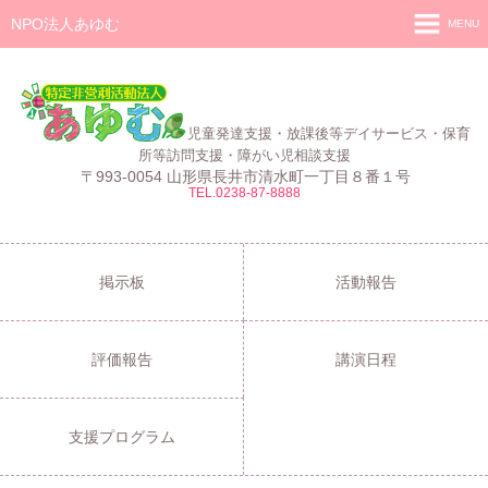
NPO法人あゆむ
MENU
ホーム
施設紹介
児童発達支援・放課後等デイサービス・保育
活動報告
所等訪問支援・障がい児相談支援
〒993-0054 山形県長井市清水町一丁目８番１号
TEL.0238-87-8888
事業報告
あゆむ
あゆむZIBUN LABO
掲示板
活動報告
サービス内容
評価報告
講演日程
支援プログラム
ご利用について
支援プログラム
採用情報
よくある質問