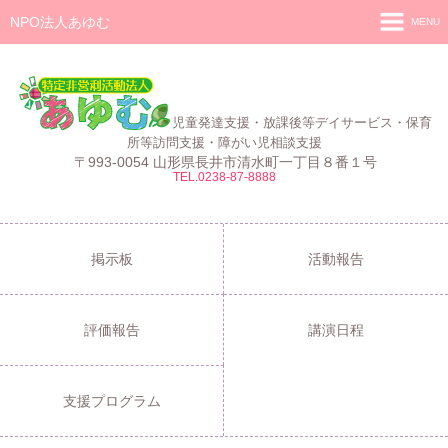
NPO法人あゆむ
MENU
ホーム
施設紹介
児童発達支援・放課後等デイサービス・保育
活動報告
所等訪問支援・障がい児相談支援
〒993-0054 山形県長井市清水町一丁目８番１号
TEL.0238-87-8888
事業報告
あゆむ
あゆむZIBUN LABO
掲示板
活動報告
サービス内容
評価報告
講演日程
支援プログラム
ご利用について
支援プログラム
採用情報
よくある質問