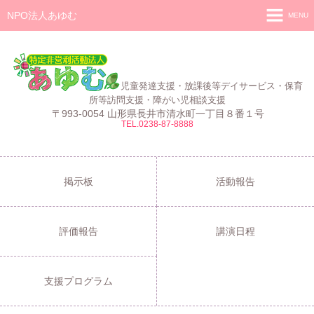
NPO法人あゆむ
MENU
ホーム
施設紹介
児童発達支援・放課後等デイサービス・保育
活動報告
所等訪問支援・障がい児相談支援
〒993-0054 山形県長井市清水町一丁目８番１号
TEL.0238-87-8888
事業報告
あゆむ
あゆむZIBUN LABO
掲示板
活動報告
サービス内容
評価報告
講演日程
支援プログラム
ご利用について
支援プログラム
採用情報
よくある質問