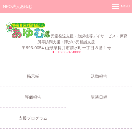
NPO法人あゆむ
MENU
ホーム
施設紹介
児童発達支援・放課後等デイサービス・保育
活動報告
所等訪問支援・障がい児相談支援
〒993-0054 山形県長井市清水町一丁目８番１号
TEL.0238-87-8888
事業報告
あゆむ
あゆむZIBUN LABO
掲示板
活動報告
サービス内容
評価報告
講演日程
支援プログラム
ご利用について
支援プログラム
採用情報
よくある質問