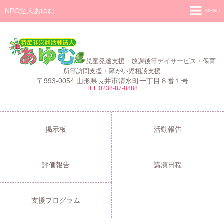
NPO法人あゆむ
MENU
ホーム
施設紹介
児童発達支援・放課後等デイサービス・保育
活動報告
所等訪問支援・障がい児相談支援
〒993-0054 山形県長井市清水町一丁目８番１号
TEL.0238-87-8888
事業報告
あゆむ
あゆむZIBUN LABO
掲示板
活動報告
サービス内容
評価報告
講演日程
支援プログラム
ご利用について
支援プログラム
採用情報
よくある質問