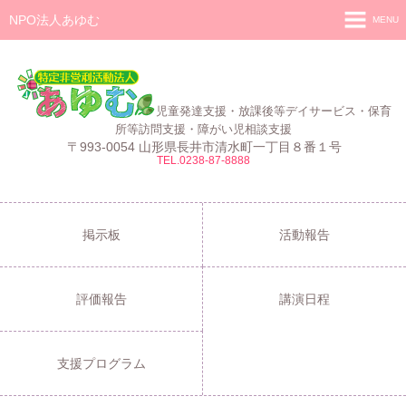
NPO法人あゆむ
MENU
ホーム
施設紹介
児童発達支援・放課後等デイサービス・保育
活動報告
所等訪問支援・障がい児相談支援
〒993-0054 山形県長井市清水町一丁目８番１号
TEL.0238-87-8888
事業報告
あゆむ
あゆむZIBUN LABO
掲示板
活動報告
サービス内容
評価報告
講演日程
支援プログラム
ご利用について
支援プログラム
採用情報
よくある質問