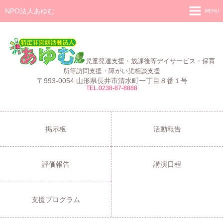
NPO法人あゆむ
MENU
ホーム
施設紹介
児童発達支援・放課後等デイサービス・保育
活動報告
所等訪問支援・障がい児相談支援
〒993-0054 山形県長井市清水町一丁目８番１号
TEL.0238-87-8888
事業報告
あゆむ
あゆむZIBUN LABO
掲示板
活動報告
サービス内容
評価報告
講演日程
支援プログラム
ご利用について
支援プログラム
採用情報
よくある質問