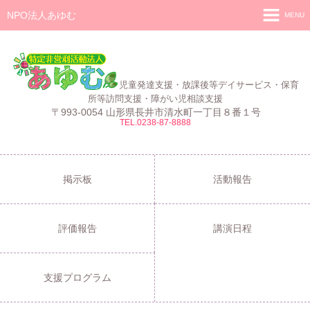
NPO法人あゆむ
MENU
ホーム
施設紹介
児童発達支援・放課後等デイサービス・保育
活動報告
所等訪問支援・障がい児相談支援
〒993-0054 山形県長井市清水町一丁目８番１号
TEL.0238-87-8888
事業報告
あゆむ
あゆむZIBUN LABO
掲示板
活動報告
サービス内容
評価報告
講演日程
支援プログラム
ご利用について
支援プログラム
採用情報
よくある質問