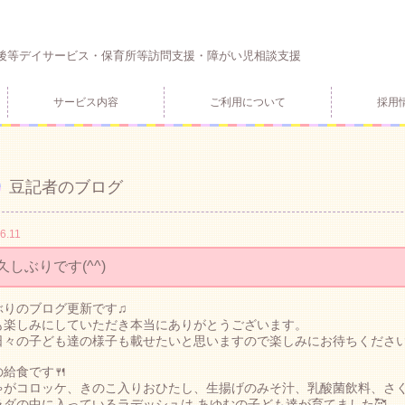
後等デイサービス・保育所等訪問支援・障がい児相談支援
サービス内容
ご利用について
採用
豆記者のブログ
6.11
久しぶりです(^^)
ぶりのブログ更新です♫
も楽しみにしていただき本当にありがとうございます。
日々の子ども達の様子も載せたいと思いますので楽しみにお待ちください
給食です🍴
ゃがコロッケ、きのこ入りおひたし、生揚げのみそ汁、乳酸菌飲料、さく
ラダの中に入っているラデッシュは あゆむの子ども達が育てました🥰