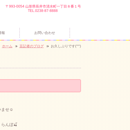
〒993-0054 山形県長井市清水町一丁目８番１号
TEL.0238-87-8888
情報
お問い合わせ
ホーム
豆記者のブログ
お久しぶりです(^^)
ませ☺️
らんぼ🍒