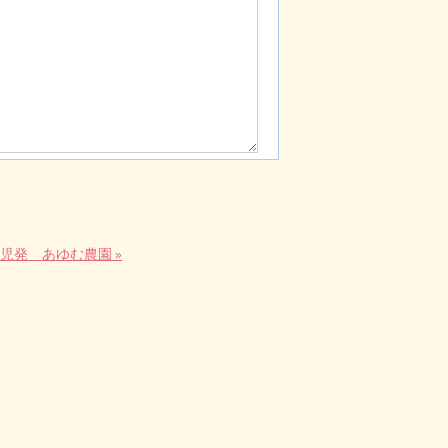
児発 あゆむ農園
»