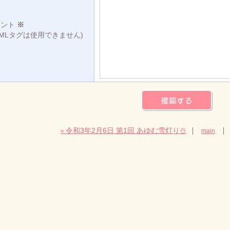
メント
※
TMLタグは使用できません)
令和3年2月6日 第1回 あゆむ雪灯り☃️
«
main