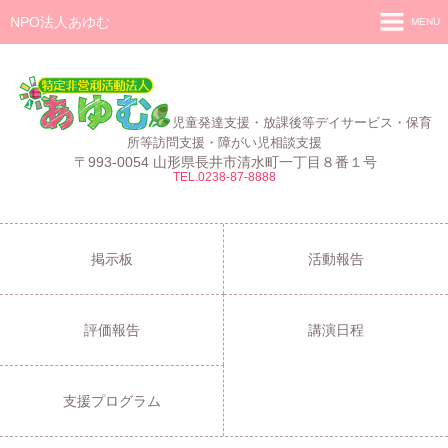
NPO法人あゆむ
MENU
ホーム
施設紹介
児童発達支援・放課後等デイサービス・保育
活動報告
所等訪問支援・障がい児相談支援
〒993-0054 山形県長井市清水町一丁目８番１号
TEL.0238-87-8888
事業報告
あゆむ
あゆむZIBUN LABO
掲示板
活動報告
サービス内容
評価報告
講演日程
支援プログラム
ご利用について
支援プログラム
採用情報
よくある質問