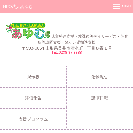
NPO法人あゆむ
MENU
ホーム
施設紹介
児童発達支援・放課後等デイサービス・保育
活動報告
所等訪問支援・障がい児相談支援
〒993-0054 山形県長井市清水町一丁目８番１号
TEL.0238-87-8888
事業報告
あゆむ
あゆむZIBUN LABO
掲示板
活動報告
サービス内容
評価報告
講演日程
支援プログラム
ご利用について
支援プログラム
採用情報
よくある質問