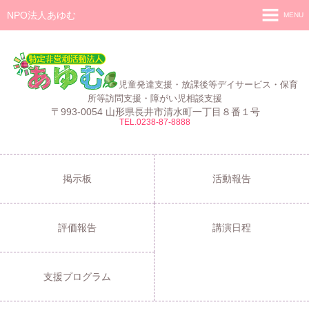
NPO法人あゆむ
MENU
ホーム
施設紹介
児童発達支援・放課後等デイサービス・保育
活動報告
所等訪問支援・障がい児相談支援
〒993-0054 山形県長井市清水町一丁目８番１号
TEL.0238-87-8888
事業報告
あゆむ
あゆむZIBUN LABO
掲示板
活動報告
サービス内容
評価報告
講演日程
支援プログラム
ご利用について
支援プログラム
採用情報
よくある質問