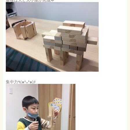
最後は犬と犬小屋が完成🌟
集中力٩(๑❛ᴗ❛๑)۶