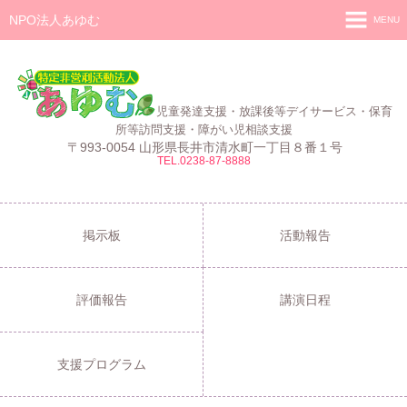
NPO法人あゆむ
MENU
ホーム
施設紹介
児童発達支援・放課後等デイサービス・保育
活動報告
所等訪問支援・障がい児相談支援
〒993-0054 山形県長井市清水町一丁目８番１号
TEL.0238-87-8888
事業報告
あゆむ
あゆむZIBUN LABO
掲示板
活動報告
サービス内容
評価報告
講演日程
支援プログラム
ご利用について
支援プログラム
採用情報
よくある質問