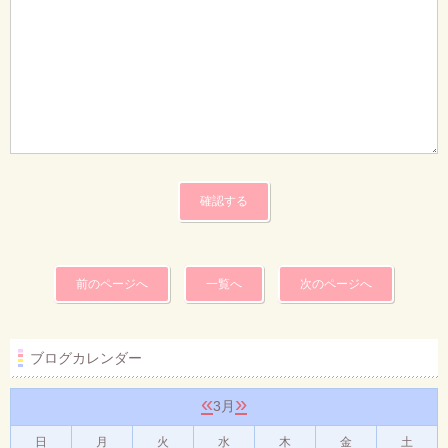
前のページへ
一覧へ
次のページへ
ブログカレンダー
«
»
3月
日
月
火
水
木
金
土