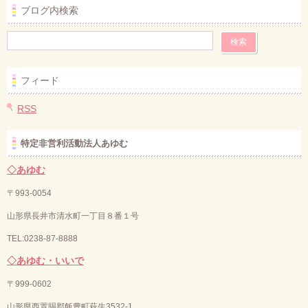
ブログ内検索
フィード
RSS
特定非営利活動法人あゆむ
◇あゆむ
〒993-0054
山形県長井市清水町一丁目８番１号
TEL:0238-87-8888
◇あゆむ・いいで
〒
999-0602
山形県西置賜郡飯豊町萩生3532-1