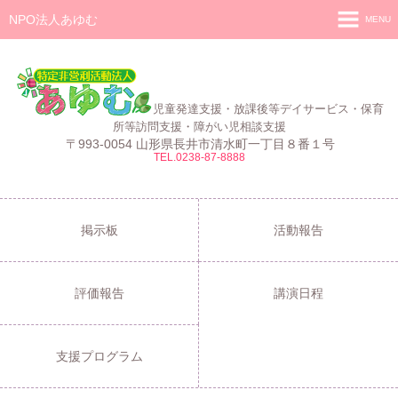
NPO法人あゆむ
MENU
ホーム
施設紹介
児童発達支援・放課後等デイサービス・保育
活動報告
所等訪問支援・障がい児相談支援
〒993-0054 山形県長井市清水町一丁目８番１号
TEL.0238-87-8888
事業報告
あゆむ
あゆむZIBUN LABO
掲示板
活動報告
サービス内容
評価報告
講演日程
支援プログラム
ご利用について
支援プログラム
採用情報
よくある質問