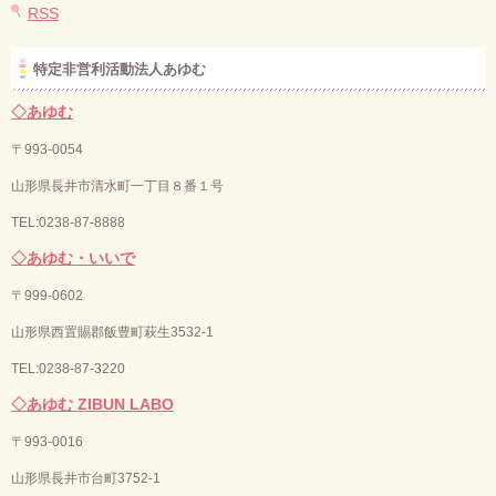
RSS
特定非営利活動法人あゆむ
◇あゆむ
〒993-0054
山形県長井市清水町一丁目８番１号
TEL:0238-87-8888
◇あゆむ・いいで
〒
999-0602
山形県西置賜郡飯豊町萩生3532-1
TEL:0238-87-3220
◇あゆむ ZIBUN LABO
〒
993-0016
山形県長井市台町3752-1