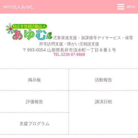
NPO法人あゆむ
MENU
ホーム
施設紹介
児童発達支援・放課後等デイサービス・保育
活動報告
所等訪問支援・障がい児相談支援
〒993-0054 山形県長井市清水町一丁目８番１号
TEL.0238-87-8888
事業報告
あゆむ
あゆむZIBUN LABO
掲示板
活動報告
サービス内容
評価報告
講演日程
支援プログラム
ご利用について
支援プログラム
採用情報
よくある質問