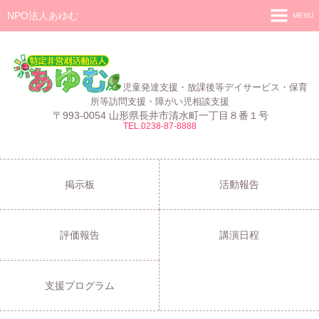
NPO法人あゆむ
MENU
ホーム
施設紹介
児童発達支援・放課後等デイサービス・保育
活動報告
所等訪問支援・障がい児相談支援
〒993-0054 山形県長井市清水町一丁目８番１号
TEL.0238-87-8888
事業報告
あゆむ
あゆむZIBUN LABO
掲示板
活動報告
サービス内容
評価報告
講演日程
支援プログラム
ご利用について
支援プログラム
採用情報
よくある質問