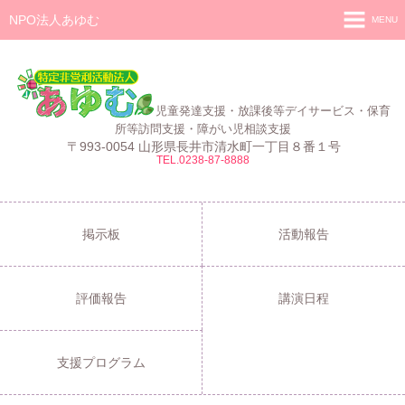
NPO法人あゆむ
MENU
ホーム
施設紹介
児童発達支援・放課後等デイサービス・保育
活動報告
所等訪問支援・障がい児相談支援
〒993-0054 山形県長井市清水町一丁目８番１号
TEL.0238-87-8888
事業報告
あゆむ
あゆむZIBUN LABO
掲示板
活動報告
サービス内容
評価報告
講演日程
支援プログラム
ご利用について
支援プログラム
採用情報
よくある質問