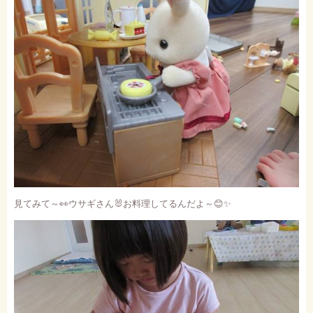
見てみて～
👀
ウサギさん
🐰
お料理してるんだよ～
😊✨