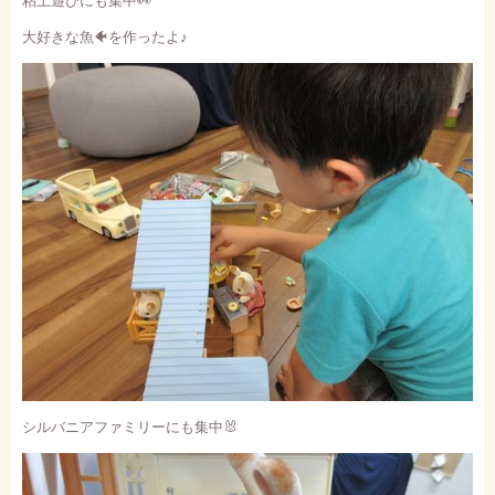
粘土遊びにも集中
👀
大好きな魚
🐠
を作ったよ
♪
シルバニアファミリーにも集中
🐰