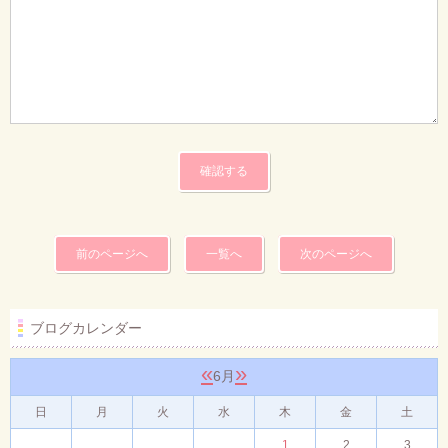
前のページへ
一覧へ
次のページへ
ブログカレンダー
«
»
6月
日
月
火
水
木
金
土
1
2
3