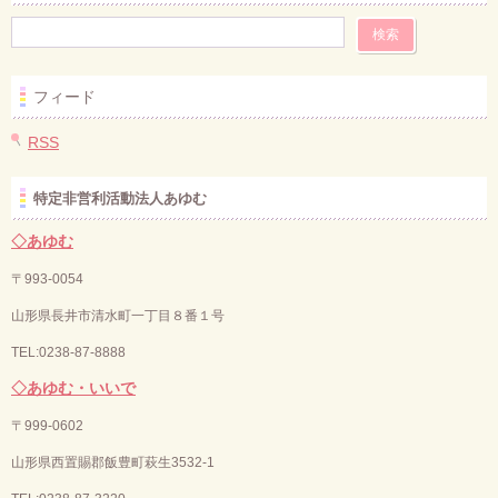
フィード
RSS
特定非営利活動法人あゆむ
◇あゆむ
〒993-0054
山形県長井市清水町一丁目８番１号
TEL:0238-87-8888
◇あゆむ・いいで
〒
999-0602
山形県西置賜郡飯豊町萩生3532-1