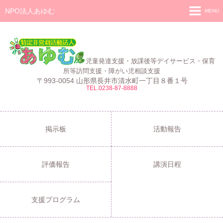
NPO法人あゆむ
MENU
ホーム
施設紹介
児童発達支援・放課後等デイサービス・保育
活動報告
所等訪問支援・障がい児相談支援
〒993-0054 山形県長井市清水町一丁目８番１号
TEL.0238-87-8888
事業報告
あゆむ
あゆむZIBUN LABO
掲示板
活動報告
サービス内容
評価報告
講演日程
支援プログラム
ご利用について
支援プログラム
採用情報
よくある質問