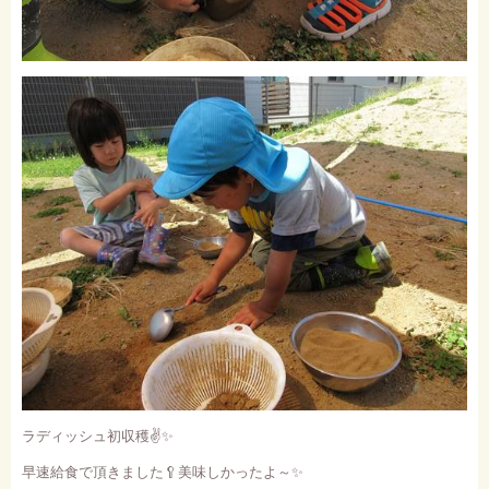
ラディッシュ初収穫
✌✨
早速給食で頂きました
🥄
美味しかったよ～
✨