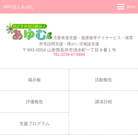
NPO法人あゆむ
MENU
ホーム
施設紹介
児童発達支援・放課後等デイサービス・保育
活動報告
所等訪問支援・障がい児相談支援
〒993-0054 山形県長井市清水町一丁目８番１号
TEL.0238-87-8888
事業報告
あゆむ
あゆむZIBUN LABO
掲示板
活動報告
サービス内容
評価報告
講演日程
支援プログラム
ご利用について
支援プログラム
採用情報
よくある質問