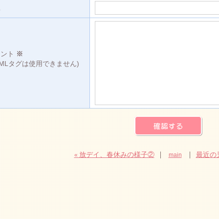
L
メント
※
TMLタグは使用できません)
放デイ、春休みの様子②
最近の
«
main