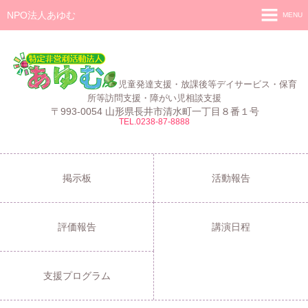
NPO法人あゆむ
MENU
ホーム
施設紹介
児童発達支援・放課後等デイサービス・保育
活動報告
所等訪問支援・障がい児相談支援
〒993-0054 山形県長井市清水町一丁目８番１号
TEL.0238-87-8888
事業報告
あゆむ
あゆむZIBUN LABO
掲示板
活動報告
サービス内容
評価報告
講演日程
支援プログラム
ご利用について
支援プログラム
採用情報
よくある質問