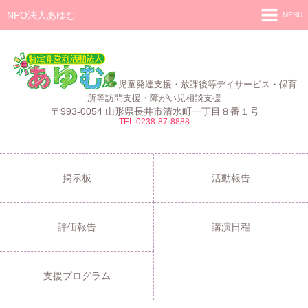
NPO法人あゆむ
MENU
ホーム
施設紹介
児童発達支援・放課後等デイサービス・保育
活動報告
所等訪問支援・障がい児相談支援
〒993-0054 山形県長井市清水町一丁目８番１号
TEL.0238-87-8888
事業報告
あゆむ
あゆむZIBUN LABO
掲示板
活動報告
サービス内容
評価報告
講演日程
支援プログラム
ご利用について
支援プログラム
採用情報
よくある質問