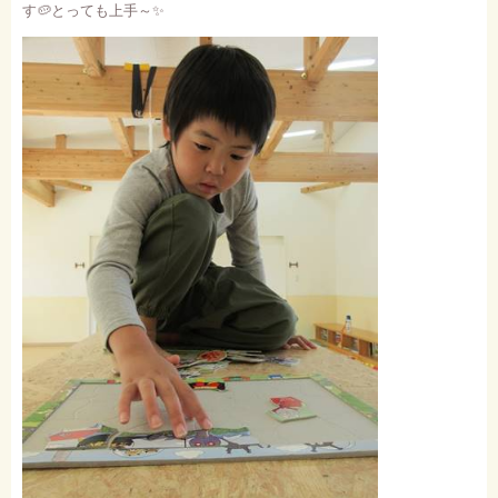
す
🥔
とっても上手～
✨