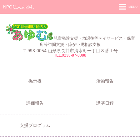
NPO法人あゆむ
MENU
ホーム
施設紹介
児童発達支援・放課後等デイサービス・保育
活動報告
所等訪問支援・障がい児相談支援
〒993-0054 山形県長井市清水町一丁目８番１号
TEL.0238-87-8888
事業報告
あゆむ
あゆむZIBUN LABO
掲示板
活動報告
サービス内容
評価報告
講演日程
支援プログラム
ご利用について
支援プログラム
採用情報
よくある質問