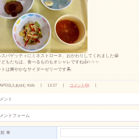
ルスパゲッティにミネストローネ、おかわりしてくれました😀
子どもたちは、食べるものもオシャレですね👍✨✨✨
ートは爽やかなサイダーゼリーです🏝
NPO法人あゆむ Kids
13:27
コメント(0)
メント
メントフォーム
名前
※