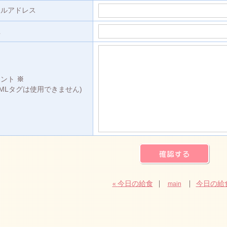
ールアドレス
L
メント
※
TMLタグは使用できません)
今日の給食
今日の給
«
main