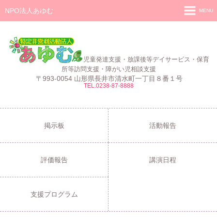
NPO法人あゆむ
MENU
ホーム
施設紹介
児童発達支援・放課後等デイサービス・保育
活動報告
所等訪問支援・障がい児相談支援
〒993-0054 山形県長井市清水町一丁目８番１号
TEL.0238-87-8888
事業報告
あゆむ
あゆむZIBUN LABO
掲示板
活動報告
サービス内容
評価報告
講演日程
支援プログラム
ご利用について
支援プログラム
採用情報
よくある質問