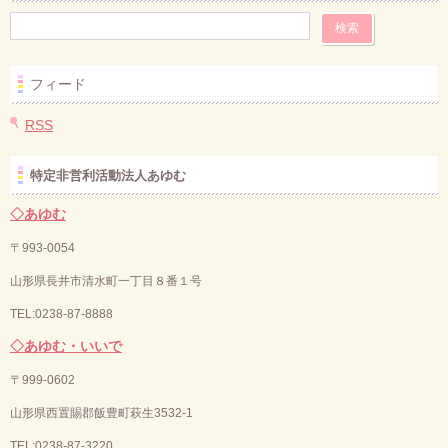
フィード
RSS
特定非営利活動法人あゆむ
◇あゆむ
〒993-0054
山形県長井市清水町一丁目８番１号
TEL:0238-87-8888
◇あゆむ・いいで
〒
999-0602
山形県西置賜郡飯豊町萩生3532-1
TEL:0238-87-3220