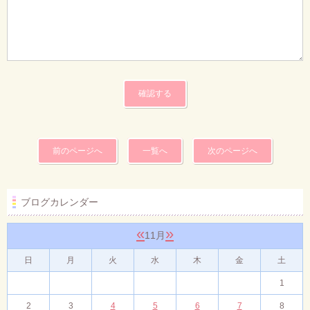
前のページへ
一覧へ
次のページへ
ブログカレンダー
«
»
11月
日
月
火
水
木
金
土
1
2
3
4
5
6
7
8