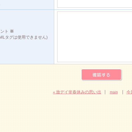
L
メント
※
TMLタグは使用できません)
放デイ🌸春休みの思い出
今
«
main