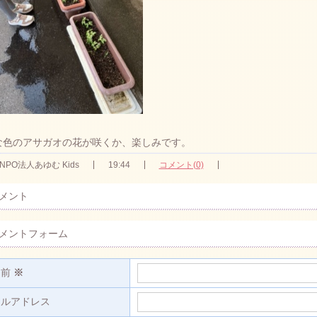
な色のアサガオの花が咲くか、楽しみです。
NPO法人あゆむ Kids
19:44
コメント(0)
メント
メントフォーム
名前
※
ールアドレス