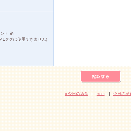
L
メント
※
TMLタグは使用できません)
今日の給食
今日の給
«
main