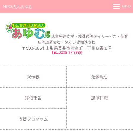
NPO法人あゆむ
MENU
ホーム
施設紹介
児童発達支援・放課後等デイサービス・保育
活動報告
所等訪問支援・障がい児相談支援
〒993-0054 山形県長井市清水町一丁目８番１号
TEL.0238-87-8888
事業報告
あゆむ
あゆむZIBUN LABO
掲示板
活動報告
サービス内容
評価報告
講演日程
支援プログラム
ご利用について
支援プログラム
採用情報
よくある質問