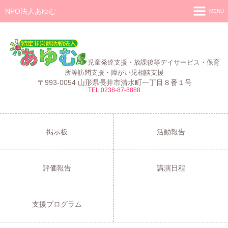
NPO法人あゆむ
MENU
ホーム
施設紹介
児童発達支援・放課後等デイサービス・保育
活動報告
所等訪問支援・障がい児相談支援
〒993-0054 山形県長井市清水町一丁目８番１号
TEL.0238-87-8888
事業報告
あゆむ
あゆむZIBUN LABO
掲示板
活動報告
サービス内容
評価報告
講演日程
支援プログラム
ご利用について
支援プログラム
採用情報
よくある質問