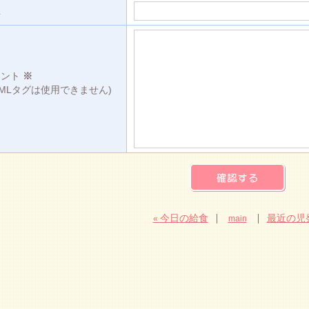
L
メント
※
TMLタグは使用できません)
今日の給食
最近の児
«
main